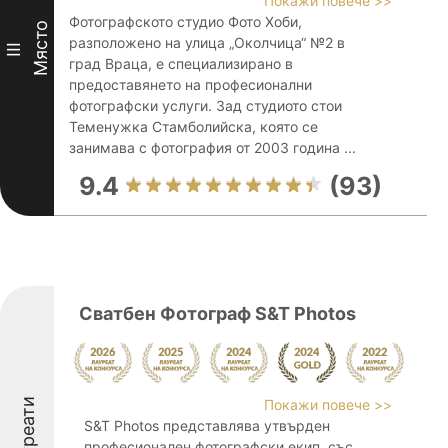
Покажи повече >>
Фотографското студио Фото Хоби,
Място
разположено на улица „Околчица“ №2 в
III
град Враца, е специализирано в
предоставянето на професионални
фотографски услуги. Зад студиото стои
Теменужка Стамболийска, която се
занимава с фотография от 2003 година ...
9.4
(93)
Сватбен Фотограф S&T Photos
Лауреати
Покажи повече >>
S&T Photos представлява утвърден
професионален фотографски екип, със