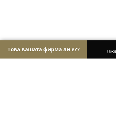
Това вашата фирма ли е??
Пров
Орли Фотография
Фотографи, Видеографи, Св
Ателие за рамки