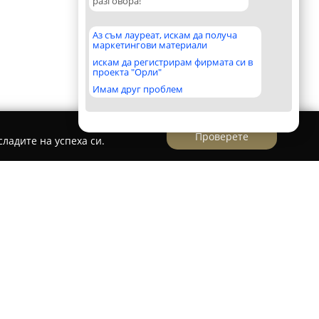
разговора!
Аз съм лауреат, искам да получа
маркетингови материали
искам да регистрирам фирмата си в
проекта "Орли"
Имам друг проблем
Проверете
ладите на успеха си.
к се отличава с професионализъм и
 създаването на рамки. Фирмата е
на картини, гоблени, фотографии, пъзели и