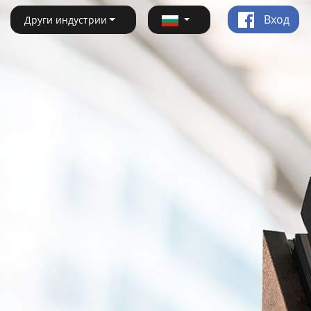
Вход
Други индустрии