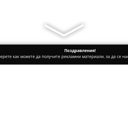
Поздравления!
ерете как можете да получите рекламни материали, за да се нас
атбени фотографи - Пазарджик
Ателие за рамки
Относно компанията:
Ателие за рамки
в Пазарджи
индивидуално отношение при
фокусирана върху рамкиране 