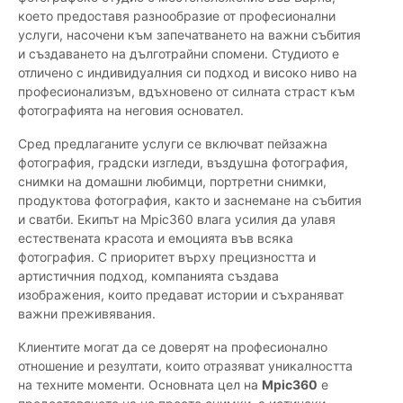
което предоставя разнообразие от професионални
услуги, насочени към запечатването на важни събития
и създаването на дълготрайни спомени. Студиото е
отличено с индивидуалния си подход и високо ниво на
професионализъм, вдъхновено от силната страст към
фотографията на неговия основател.
Сред предлаганите услуги се включват пейзажна
фотография, градски изгледи, въздушна фотография,
снимки на домашни любимци, портретни снимки,
продуктова фотография, както и заснемане на събития
и сватби. Екипът на Mpic360 влага усилия да улавя
естествената красота и емоцията във всяка
фотография. С приоритет върху прецизността и
артистичния подход, компанията създава
изображения, които предават истории и съхраняват
важни преживявания.
Клиентите могат да се доверят на професионално
отношение и резултати, които отразяват уникалността
на техните моменти. Основната цел на
Mpic360
е