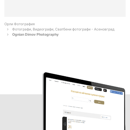
Орли Фотография
Фотографи, Видеографи, Сватбени фотографи - Асеновград
Ognian Dimov Photography