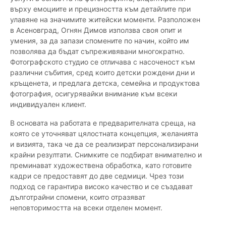
върху емоциите и прецизността към детайлите при
улавяне на значимите житейски моменти. Разположен
в Асеновград, Огнян Димов използва своя опит и
умения, за да запази спомените по начин, който им
позволява да бъдат съпреживявани многократно.
Фотографското студио се отличава с насоченост към
различни събития, сред които детски рождени дни и
кръщенета, и предлага детска, семейна и продуктова
фотография, осигурявайки внимание към всеки
индивидуален клиент.
В основата на работата е предварителната среща, на
която се уточняват цялостната концепция, желанията
и визията, така че да се реализират персонализирани
крайни резултати. Снимките се подбират внимателно и
преминават художествена обработка, като готовите
кадри се предоставят до две седмици. Чрез този
подход се гарантира високо качество и се създават
дълготрайни спомени, които отразяват
неповторимостта на всеки отделен момент.