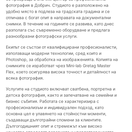
фотография в Добрич. Студиото е разположено на
удобно място в подлеза на градската градина и се
отличава с богат опит в направата на документални
снимки. В течение на годините се развива, като днес
разполага със съвременно оборудване и предлага
разнообразни фотографски услуги.
Екипът се състои от квалифицирани професионалисти,
използващи модерни технологии, сред които и
Photoshop, за обработка на изображенията. Копията на
снимките се изработват чрез Mini-lab Gretag Master
Flex, което осигурява висока точност и детайлност на
всяка фотография.
Услугите на студиото включват сватбена, портретна и
детска фотография, както и запечатване на семейни и
бизнес събития. Работата се характеризира с
професионализъм и индивидуален подход, като
основна цел е улавянето на стойностни моменти,
създаващи дълготрайни спомени за клиентите.
Дългогодишният опит и стремежът към високо