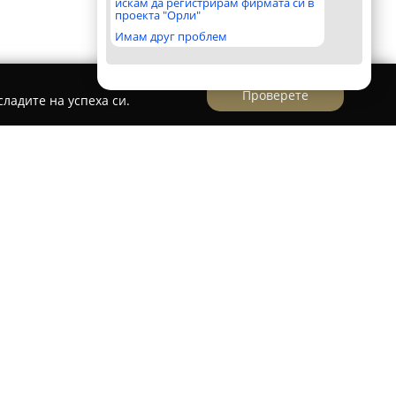
искам да регистрирам фирмата си в
проекта "Орли"
Имам друг проблем
Проверете
ладите на успеха си.
ато водещо име в областта на професионалната
цията на студиото е на улица „Добри
жденци, където то е разпознато със своя
лиентите и стремеж към постигане на високи
 услуги.
ъв всички разновидности на фотографията,