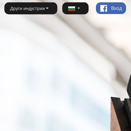
Вход
Други индустрии