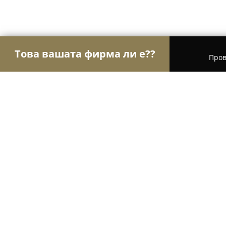
Това вашата фирма ли е??
Пров
Орли Фотография
Фотографи, Видеографи, С
Studio ONE
9.1
(27)