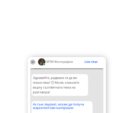
ОРЛИ Фотография
Live chat
08:38
Здравейте, радваме се да ви
помогнем! 🙂 Моля, кликнете
върху съответната тема на
разговора!
Аз съм лауреат, искам да получа
маркетингови материали