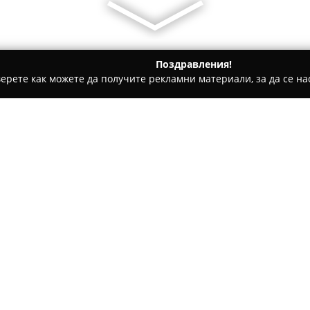
Поздравления!
ерете как можете да получите рекламни материали, за да се нас
ватбени фотографи - Кърджали
Studio ONE
Относно компанията:
Студио ONE
се е наложило к
фотография в Кърджали. Лока
Чинтулов“ 58 в квартал Възро
персонализиран подход към к
Покажи повече >>
стандарти във фотографските
Фирмата е специализирана в