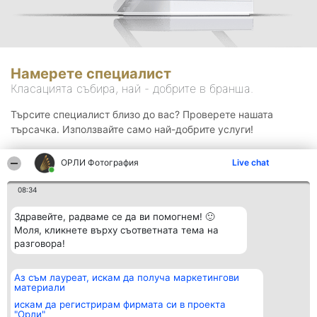
Намерете специалист
Класацията събира, най - добрите в бранша.
Търсите специалист близо до вас? Проверете нашата
търсачка. Използвайте само най-добрите услуги!
ОРЛИ Фотография
Live chat
Търсене
08:34
Здравейте, радваме се да ви помогнем! 🙂
Моля, кликнете върху съответната тема на
разговора!
Аз съм лауреат, искам да получа маркетингови
Организатор на
Класация
Контакти
материали
класиране
Победители
Контакти
Beautiful Company S.R.L.
Списък на
искам да регистрирам фирмата си в проекта
BulevardulAleea Timișul De
всички
"Орли"