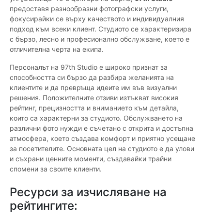
предоставя разнообразни фотографски услуги,
фокусирайки се върху качеството и индивидуалния
подход към всеки клиент. Студиото се характеризира
с бързо, лесно и професионално обслужване, което е
отличителна черта на екипа.
Персоналът на 97th Studio е широко признат за
способността си бързо да разбира желанията на
клиентите и да превръща идеите им във визуални
решения. Положителните отзиви изтъкват високия
рейтинг, прецизността и вниманието към детайла,
които са характерни за студиото. Обслужването на
различни фото нужди е съчетано с открита и достъпна
атмосфера, което създава комфорт и приятно усещане
за посетителите. Основната цел на студиото е да улови
и съхрани ценните моменти, създавайки трайни
спомени за своите клиенти.
Ресурси за изчисляване на
рейтингите: