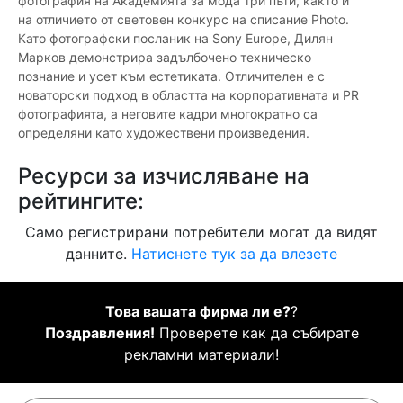
фотография на Академията за мода три пъти, както и
на отличието от световен конкурс на списание Photo.
Като фотографски посланик на Sony Europe, Дилян
Марков демонстрира задълбочено техническо
познание и усет към естетиката. Отличителен е с
новаторски подход в областта на корпоративната и PR
фотографията, а неговите кадри многократно са
определяни като художествени произведения.
Ресурси за изчисляване на
рейтингите:
Само регистрирани потребители могат да видят
данните.
Натиснете тук за да влезете
Това вашата фирма ли е?
?
Поздравления!
Проверете как да събирате
рекламни материали!