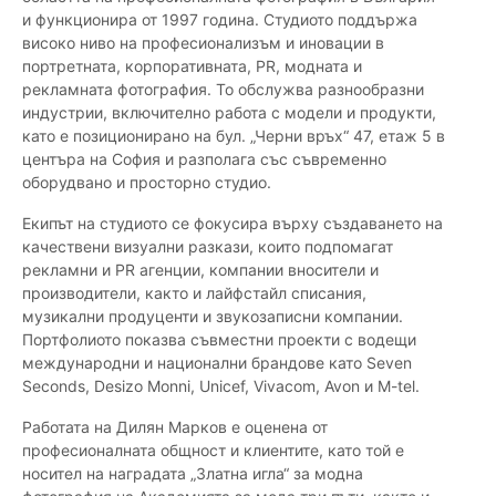
и функционира от 1997 година. Студиото поддържа
високо ниво на професионализъм и иновации в
портретната, корпоративната, PR, модната и
рекламната фотография. То обслужва разнообразни
индустрии, включително работа с модели и продукти,
като е позиционирано на бул. „Черни връх“ 47, етаж 5 в
центъра на София и разполага със съвременно
оборудвано и просторно студио.
Екипът на студиото се фокусира върху създаването на
качествени визуални разкази, които подпомагат
рекламни и PR агенции, компании вносители и
производители, както и лайфстайл списания,
музикални продуценти и звукозаписни компании.
Портфолиото показва съвместни проекти с водещи
международни и национални брандове като Seven
Seconds, Desizo Monni, Unicef, Vivacom, Avon и M-tel.
Работата на Дилян Марков е оценена от
професионалната общност и клиентите, като той е
носител на наградата „Златна игла“ за модна