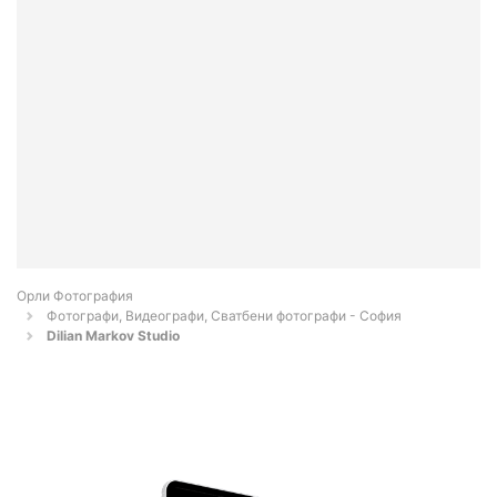
Орли Фотография
Фотографи, Видеографи, Сватбени фотографи - София
Dilian Markov Studio