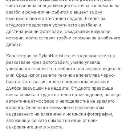
чиято основна специализация включва заснемане на
сватби и романтични събития с акцент върху
емоционалния и артистичен подход. Екипът на
студиото предоставя услуги като сватбени и
дестинационни фотографи, създавайки визуални
истории, които оставят трайни спомени за влюбените
двойки.
Характерно за DylanNartistic е изграденият стил на
разказване чрез фотография, умело улавящ
уникалната същност на любовта във всеки специален
миг. Сред използваните техники впечатлява черно-
бялата фотография, която придава класически и
дълбок завършек на кадрите. Студиото превръща
всяка снимка в художествено произведение, носещо
автентична атмосфера и неподвластна на времето
красота. Основното внимание е насочено към
създаването на елегантни и истински фотографии,
запомнящи се като символ на един от най-
съкровените дни в живота.