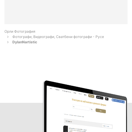
Орли Фотография
Фотографи, Видеографи, Сватбени фотографи - Русе
DylanNartistic