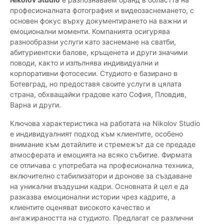
професионалната фотография и видеозаснемането, с
основен фокус върху документирането на важни и
емоционални моменти. Компанията осигурява
разнообразни услуги като заснемане на сватби,
абитуриентски балове, кръщенета и други значими
поводи, както и изпълнява индивидуални и
корпоративни фотосесии. Студиото е базирано в
Ботевград, но предоставя своите услуги в цялата
страна, обхващайки градове като София, Пловдив,
Варна и други.
Ключова характеристика на работата на Nikolov Studio
е индивидуалният подход към клиентите, особено
внимание към детайлите и стремежът да се предаде
атмосферата и емоцията на всяко събитие. Фирмата
се отличава с употребата на професионална техника,
включително стабилизатори и дронове за създаване
на уникални въздушни кадри. Основната й цел е да
разказва емоционални истории чрез кадрите, а
клиентите оценяват високото качество и
ангажираността на студиото. Предлагат се различни