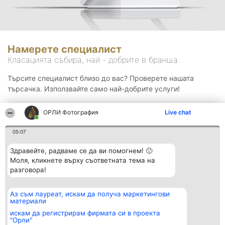
Намерете специалист
Класацията събира, най - добрите в бранша.
Търсите специалист близо до вас? Проверете нашата
търсачка. Използвайте само най-добрите услуги!
ОРЛИ Фотография
Live chat
Търсене
05:07
Здравейте, радваме се да ви помогнем! 🙂
Моля, кликнете върху съответната тема на
разговора!
Аз съм лауреат, искам да получа маркетингови
Организатор на
Класация
Контакти
материали
класиране
Победители
Контакти
Beautiful Company S.R.L.
Списък на
искам да регистрирам фирмата си в проекта
BulevardulAleea Timișul De
всички
"Орли"
Sus Nr. 2, Bl. A30, Sc. A, Et.
победители