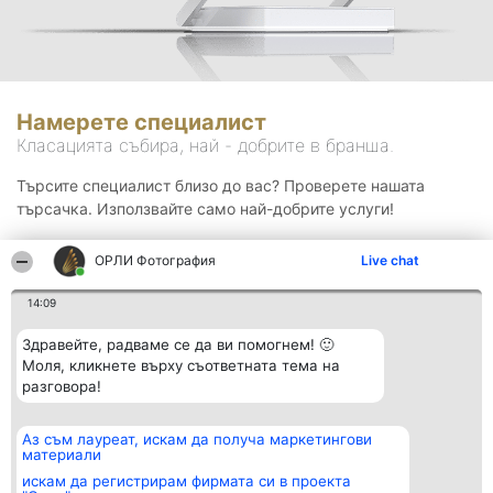
Намерете специалист
Класацията събира, най - добрите в бранша.
Търсите специалист близо до вас? Проверете нашата
търсачка. Използвайте само най-добрите услуги!
ОРЛИ Фотография
Live chat
Търсене
14:09
Здравейте, радваме се да ви помогнем! 🙂
Моля, кликнете върху съответната тема на
разговора!
Аз съм лауреат, искам да получа маркетингови
Организатор на
Класация
Контакти
материали
класиране
Победители
Контакти
Beautiful Company S.R.L.
Списък на
искам да регистрирам фирмата си в проекта
BulevardulAleea Timișul De
всички