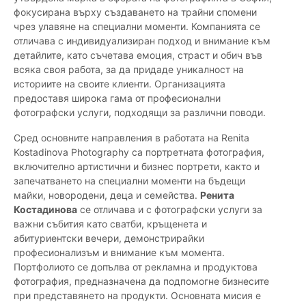
фокусирана върху създаването на трайни спомени
чрез улавяне на специални моменти. Компанията се
отличава с индивидуализиран подход и внимание към
детайлите, като съчетава емоция, страст и обич във
всяка своя работа, за да придаде уникалност на
историите на своите клиенти. Организацията
предоставя широка гама от професионални
фотографски услуги, подходящи за различни поводи.
Сред основните направления в работата на Renita
Kostadinova Photography са портретната фотография,
включително артистични и бизнес портрети, както и
запечатването на специални моменти на бъдещи
майки, новородени, деца и семейства.
Ренита
Костадинова
се отличава и с фотографски услуги за
важни събития като сватби, кръщенета и
абитуриентски вечери, демонстрирайки
професионализъм и внимание към момента.
Портфолиото се допълва от рекламна и продуктова
фотография, предназначена да подпомогне бизнесите
при представянето на продукти. Основната мисия е