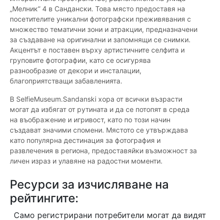
„Мелник“ 4 в Сандански. Това място предоставя на
посетителите уникални фотографски преживявания с
множество тематични зони и атракции, предназначени
за създаване на оригинални и запомнящи се снимки.
Акцентът е поставен върху артистичните селфита и
груповите фотографии, като се осигурява
разнообразие от декори и инсталации,
благоприятстващи забавленията.
В SelfieMuseum.Sandanski хора от всички възрасти
могат да избягат от рутината и да се потопят в среда
на въображение и игривост, като по този начин
създават значими спомени. Мястото се утвърждава
като популярна дестинация за фотография и
развлечения в региона, предоставяйки възможност за
личен израз и улавяне на радостни моменти.
Ресурси за изчисляване на
рейтингите:
Само регистрирани потребители могат да видят