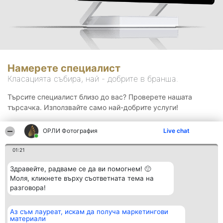
Намерете специалист
Класацията събира, най - добрите в бранша.
Търсите специалист близо до вас? Проверете нашата
търсачка. Използвайте само най-добрите услуги!
ОРЛИ Фотография
Live chat
Търсене
01:21
Здравейте, радваме се да ви помогнем! 🙂
Моля, кликнете върху съответната тема на
разговора!
Аз съм лауреат, искам да получа маркетингови
Организатор на
Класация
Контакти
материали
класиране
Победители
Контакти