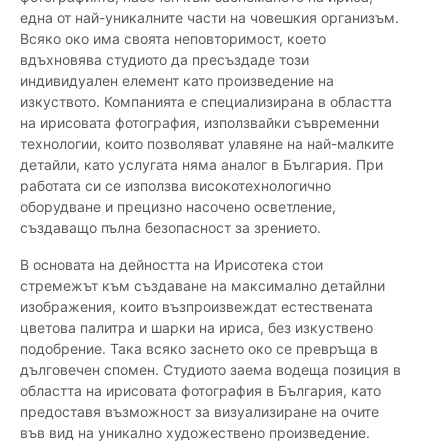
една от най-уникалните части на човешкия организъм.
Всяко око има своята неповторимост, което
вдъхновява студиото да пресъздаде този
индивидуален елемент като произведение на
изкуството. Компанията е специализирана в областта
на ирисовата фотография, използвайки съвременни
технологии, които позволяват улавяне на най-малките
детайли, като услугата няма аналог в България. При
работата си се използва високотехнологично
оборудване и прецизно насочено осветление,
създаващо пълна безопасност за зрението.
В основата на дейността на Ирисотека стои
стремежът към създаване на максимално детайлни
изображения, които възпроизвеждат естествената
цветова палитра и шарки на ириса, без изкуствено
подобрение. Така всяко заснето око се превръща в
дълговечен спомен. Студиото заема водеща позиция в
областта на ирисовата фотография в България, като
предоставя възможност за визуализиране на очите
във вид на уникално художествено произведение.