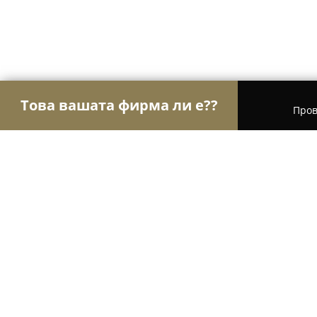
Това вашата фирма ли е??
Пров
Орли Фотография
Фотографи, Видеографи, Св
NIK VIDEO