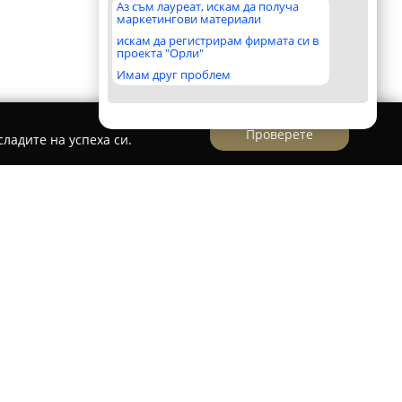
Аз съм лауреат, искам да получа
маркетингови материали
искам да регистрирам фирмата си в
проекта "Орли"
Имам друг проблем
Проверете
ладите на успеха си.
върдено предприятие в областта на видео
а в Благоевград. Фирмата предоставя
ващи професионално видеозаснемане на
и събития, документални филми, музикални
териали.