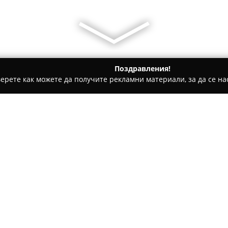
Поздравления!
ерете как можете да получите рекламни материали, за да се нас
атбени фотографи - Благоевград
NIK VIDEO
Относно компанията:
НИК ВИДЕО
представлява ут
продукцията, което се намир
разнообразни услуги, включ
сватбени тържества, различн
Покажи повече >>
видеоклипове и рекламни ма