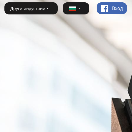
Вход
Други индустрии