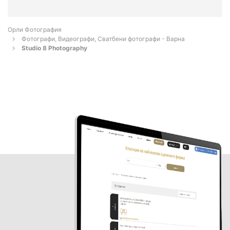
Орли Фотография
Фотографи, Видеографи, Сватбени фотографи - Варна
Studio 8 Photography