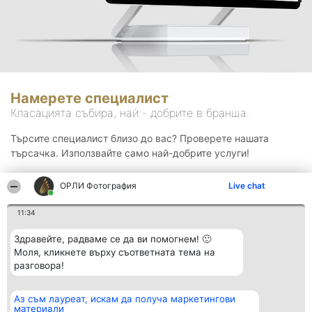
Намерете специалист
Класацията събира, най - добрите в бранша.
Търсите специалист близо до вас? Проверете нашата
търсачка. Използвайте само най-добрите услуги!
ОРЛИ Фотография
Live chat
Търсене
11:34
Здравейте, радваме се да ви помогнем! 🙂
Моля, кликнете върху съответната тема на
разговора!
Аз съм лауреат, искам да получа маркетингови
Организатор на
Класация
Контакти
материали
класиране
Победители
Контакти