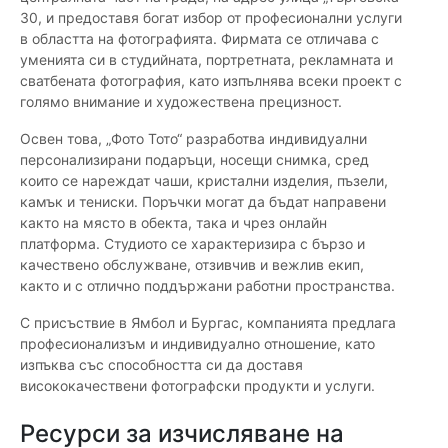
30, и предоставя богат избор от професионални услуги
в областта на фотографията. Фирмата се отличава с
уменията си в студийната, портретната, рекламната и
сватбената фотография, като изпълнява всеки проект с
голямо внимание и художествена прецизност.
Освен това, „Фото Тото“ разработва индивидуални
персонализирани подаръци, носещи снимка, сред
които се нареждат чаши, кристални изделия, пъзели,
камък и тениски. Поръчки могат да бъдат направени
както на място в обекта, така и чрез онлайн
платформа. Студиото се характеризира с бързо и
качествено обслужване, отзивчив и вежлив екип,
както и с отлично поддържани работни пространства.
С присъствие в Ямбол и Бургас, компанията предлага
професионализъм и индивидуално отношение, като
изпъква със способността си да доставя
висококачествени фотографски продукти и услуги.
Ресурси за изчисляване на