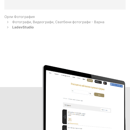
Орли Фотография
Фотографи, Видеографи, Сватбени фотографи - Варна
LadevStudio