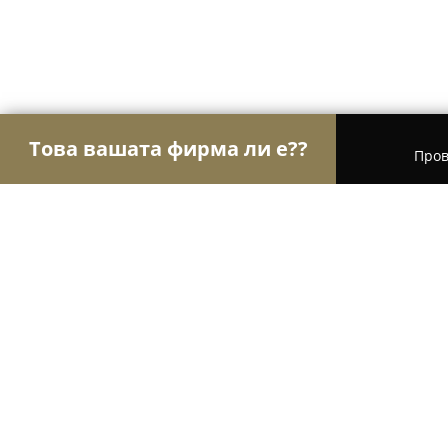
Това вашата фирма ли е??
Пров
Орли Фотография
Фотографи, Видеографи, Св
Dobo Studio
9.1
(19)