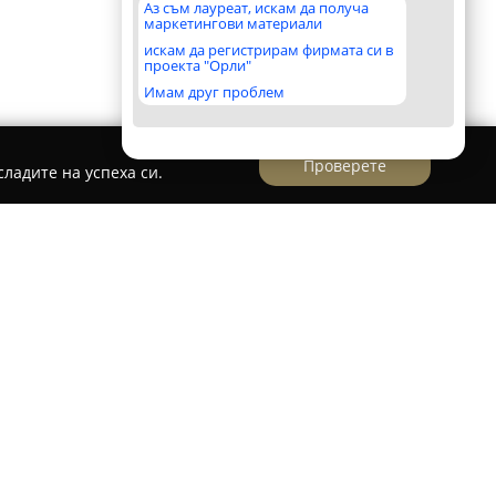
Аз съм лауреат, искам да получа
маркетингови материали
искам да регистрирам фирмата си в
проекта "Орли"
Имам друг проблем
Проверете
ладите на успеха си.
върдена компания в областта на визуалните
я на адрес ул. „Цветна градина“ 63. Екипът
 по създаване на съдържание, обхващащ
арий до режисура и производство. Основният
ории, като всяка идея се превръща във