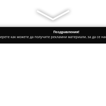
Поздравления!
ерете как можете да получите рекламни материали, за да се нас
атбени фотографи - София
Dobo Studio
Относно компанията:
DOBO Studio
представлява ут
комуникации, базирана в Софи
работи с интегриран подход
процеси от концепция и сцен
фокус е върху разказа на ист