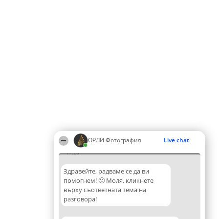
ОРЛИ Фотография
Live chat
17:26
Здравейте, радваме се да ви
помогнем! 🙂 Моля, кликнете
върху съответната тема на
разговора!