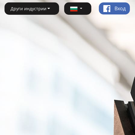
Вход
Други индустрии