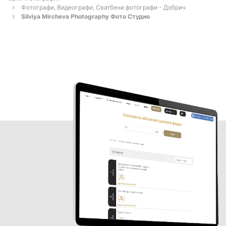
Фотографи, Видеографи, Сватбени фотографи - Добрич
Silviya Mircheva Photography Фото Студио