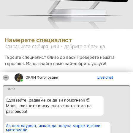
Намерете специалист
Класацията събира, най - добрите в бранша.
Търсите специалист близо до вас? Проверете нашата
търсачка. Използвайте само най-добрите услуги!
ОРЛИ Фотография
Live chat
Търсене
11:10
Здравейте, радваме се да ви помогнем! 🙂
Моля, кликнете върху съответната тема на
разговора!
Аз съм лауреат, искам да получа маркетингови
Организатор на
Класация
Контакти
материали
класиране
Победители
Контакти