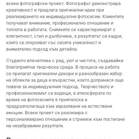
всеки фотографски проект. Фотографът демонстрира
креативност и предлага оригинални идеи при
реализирането на индивидуални фотосесии. Клиентите
получават внимание, професионално отношение и
топлота в работата. Снимките се характеризират с
елегантност, стил и дълбочина, а резултатът са кадри,
които се открояват със своята уникалност и
внимателен подход към детайла.
Студиото впечатлява с ред, уют и чистота, създавайки
благоприятна творческа среда. В процеса на работа
се прилагат оригинални декори и разнообразен избор
на облекла за деца и възрастни, което допринася още
повече за индивидуалния подход. Творчеството и
професионализмът са водещи, а атмосферата по
време на фотосесиите е приятелска и
предразполагаща към изразяване на естествени
емоции. Всеки проект се реализира с
персонализирано отношение и стремеж към постигане
на незабравими резултати.