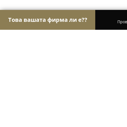
Това вашата фирма ли е??
Пров
Орли Фотография
Фотографи, Видеографи, Св
Видеозаснемане и Фотография о
9.1
(20)
Плевен, Pleven
Покажи телефонния номер