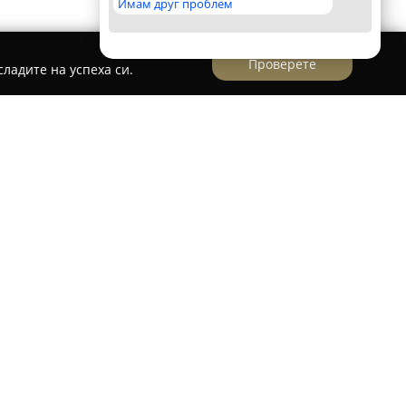
Имам друг проблем
Проверете
ладите на успеха си.
 от Фреш Студиос
утвърдени позиции в областта на
и видеозаснемане в България, с работна база
иенти от цялата страна. Организацията
 опит, като се фокусира върху заснемането и
оменти от семейния и корпоративен живот.
заснемане на сватби, кръщенета, семейни
лове и празнични събития.
с модерна техника, която включва 4K камери,