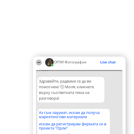
ОРЛИ Фотография
Live chat
13:39
Здравейте, радваме се да ви
помогнем! 🙂 Моля, кликнете
върху съответната тема на
разговора!
Аз съм лауреат, искам да получа
маркетингови материали
искам да регистрирам фирмата си в
проекта "Орли"