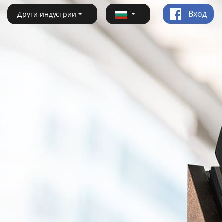
Вход
Други индустрии