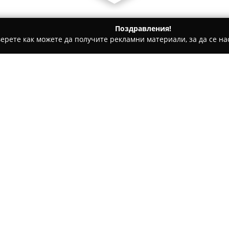
Поздравления!
ерете как можете да получите рекламни материали, за да се нас
атбени фотографи - Плевен
Видеозаснемане и Фотография
т Фреш Студиос
Относно компанията:
Фреш Студиос
е компания с 
професионалната фотография 
в Плевен и обслужване на кл
разполага с над десет години
документирането на важни м
Екипът има специализация в 
събирания, абитуриентски ба
Във Фреш Студиос се работи 