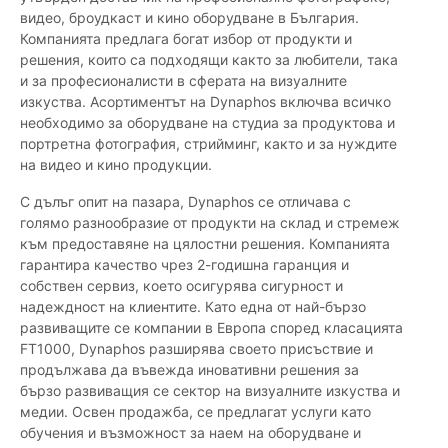
видео, броудкаст и кино оборудване в България.
Компанията предлага богат избор от продукти и
решения, които са подходящи както за любители, така
и за професионалисти в сферата на визуалните
изкуства. Асортиментът на Dynaphos включва всичко
необходимо за оборудване на студиа за продуктова и
портретна фотография, стрийминг, както и за нуждите
на видео и кино продукции.
С дълъг опит на пазара, Dynaphos се отличава с
голямо разнообразие от продукти на склад и стремеж
към предоставяне на цялостни решения. Компанията
гарантира качество чрез 2-годишна гаранция и
собствен сервиз, което осигурява сигурност и
надеждност на клиентите. Като една от най-бързо
развиващите се компании в Европа според класацията
FT1000, Dynaphos разширява своето присъствие и
продължава да въвежда иновативни решения за
бързо развиващия се сектор на визуалните изкуства и
медии. Освен продажба, се предлагат услуги като
обучения и възможност за наем на оборудване и