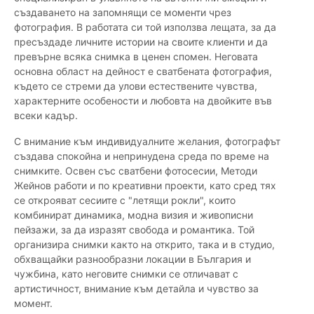
създаването на запомнящи се моменти чрез
фотография. В работата си той използва лещата, за да
пресъздаде личните истории на своите клиенти и да
превърне всяка снимка в ценен спомен. Неговата
основна област на дейност е сватбената фотография,
където се стреми да улови естествените чувства,
характерните особености и любовта на двойките във
всеки кадър.
С внимание към индивидуалните желания, фотографът
създава спокойна и непринудена среда по време на
снимките. Освен със сватбени фотосесии, Методи
Жейнов работи и по креативни проекти, като сред тях
се открояват сесиите с "летящи рокли", които
комбинират динамика, модна визия и живописни
пейзажи, за да изразят свобода и романтика. Той
организира снимки както на открито, така и в студио,
обхващайки разнообразни локации в България и
чужбина, като неговите снимки се отличават с
артистичност, внимание към детайла и чувство за
момент.