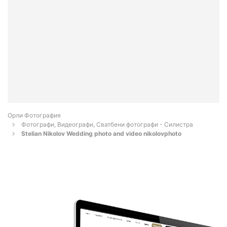
Орли Фотография
Фотографи, Видеографи, Сватбени фотографи - Силистра
Stelian Nikolov Wedding photo and video nikolovphoto