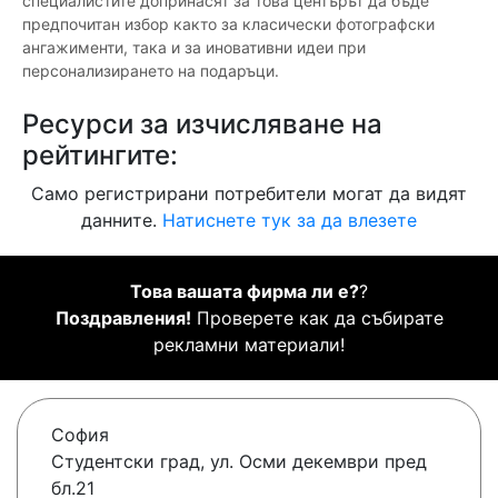
специалистите допринасят за това центърът да бъде
предпочитан избор както за класически фотографски
ангажименти, така и за иновативни идеи при
персонализирането на подаръци.
Ресурси за изчисляване на
рейтингите:
Само регистрирани потребители могат да видят
данните.
Натиснете тук за да влезете
Това вашата фирма ли е?
?
Поздравления!
Проверете как да събирате
рекламни материали!
София
Студентски град, ул. Осми декември пред
бл.21