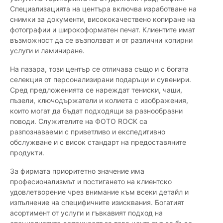
Специализацията на центъра включва изработване на
снимки за документи, висококачествено копиране на
фотографии и широкоформатен печат. Клиентите имат
възможност да се възползват и от различни копирни
услуги и ламиниране.
На пазара, този център се отличава също и с богата
селекция от персонализирани подаръци и сувенири.
Сред предложенията се нареждат тениски, чаши,
пъзели, ключодържатели и колиета с изображения,
които могат да бъдат подходящи за разнообразни
поводи. Служителите на ФОТО ROCK са
разпознаваеми с приветливо и експедитивно
обслужване и с висок стандарт на предоставяните
продукти.
За фирмата приоритетно значение има
професионализмът и постигането на клиентско
удовлетворение чрез внимание към всеки детайл и
изпълнение на специфичните изисквания. Богатият
асортимент от услуги и гъвкавият подход на