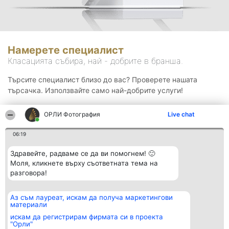
Намерете специалист
Класацията събира, най - добрите в бранша.
Търсите специалист близо до вас? Проверете нашата
търсачка. Използвайте само най-добрите услуги!
ОРЛИ Фотография
Live chat
Търсене
06:19
Здравейте, радваме се да ви помогнем! 🙂
Моля, кликнете върху съответната тема на
разговора!
Аз съм лауреат, искам да получа маркетингови
Организатор на
Класация
Контакти
материали
класиране
Победители
Контакти
Beautiful Company S.R.L.
Списък на
искам да регистрирам фирмата си в проекта
BulevardulAleea Timișul De
всички
"Орли"
Sus Nr. 2, Bl. A30, Sc. A, Et.
победители