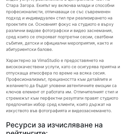
Стара Загора. Екипът му включва млади и способни
професионалисти, отличаващи се със съвременен
подход и индивидуален стил при реализирането на
проектите си. Основният фокус на студиото е върху
различни видове фотографски и видео заснемания,
сред които се открояват портретни сесии, сватбени
събития, детски и официални мероприятия, както и
абитуриентски балове.
Характерно за VimaStudio е предоставянето на
висококачествени услуги, като се осигурява приятна и
отпускаща атмосфера по време на всяка сесия.
Професионализмът, прецизността към детайлите и
желанието да бъдат уловени автентичните емоции са
ключов елемент от работата им. Отличителният стил и
стремежът към перфектни резултати правят студиото
предпочитан избор сред клиенти, които държат на
изкуството във фотографията и видеозаснемането.
Ресурси за изчисляване на
рейтингите: